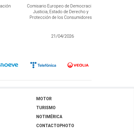
mación
Comisario Europeo de Democracia,
Vicepresidenta
s
Justicia, Estado de Derecho y
la Transici
Protección de los Consumidores
D
21/04/2026
MOTOR
TURISMO
NOTIMÉRICA
CONTACTOPHOTO