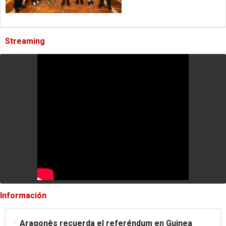
Streaming
Información
Aragonès recuerda el referéndum en Guinea