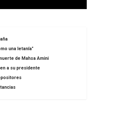
paña
omo una letanía"
a muerte de Mahsa Amini
gen a su presidente
opositores
stancias