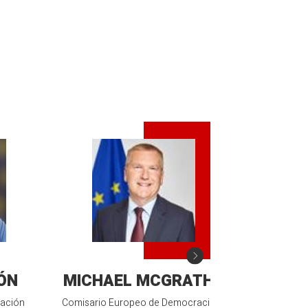
ÓN
MICHAEL MCGRATH
SAR
mación
Comisario Europeo de Democracia,
Vicepresidenta