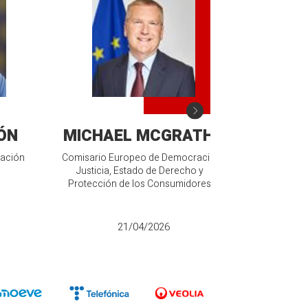
ÓN
MICHAEL MCGRATH
SAR
mación
Comisario Europeo de Democracia,
Vicepresidenta
s
Justicia, Estado de Derecho y
la Transici
Protección de los Consumidores
D
21/04/2026