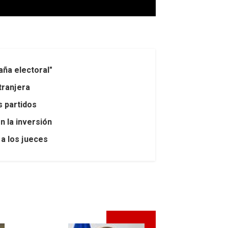
aña electoral"
tranjera
s partidos
n la inversión
 a los jueces