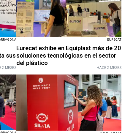
ARRAGONA
EURECAT
Eurecat exhibe en Equiplast más de 20
ta sus
soluciones tecnológicas en el sector
del plástico
 2 MESES
HACE 2 MESES
ARRAGONA