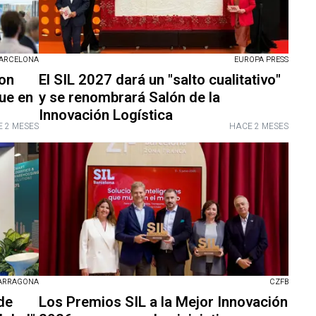
BARCELONA
EUROPA PRESS
con
El SIL 2027 dará un "salto cualitativo"
ue en
y se renombrará Salón de la
Innovación Logística
 2 MESES
HACE 2 MESES
ARRAGONA
CZFB
de
Los Premios SIL a la Mejor Innovación