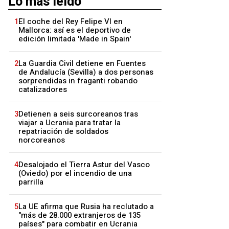
Lo más leído
1
El coche del Rey Felipe VI en
Mallorca: así es el deportivo de
edición limitada 'Made in Spain'
2
La Guardia Civil detiene en Fuentes
de Andalucía (Sevilla) a dos personas
sorprendidas in fraganti robando
catalizadores
3
Detienen a seis surcoreanos tras
viajar a Ucrania para tratar la
repatriación de soldados
norcoreanos
4
Desalojado el Tierra Astur del Vasco
(Oviedo) por el incendio de una
parrilla
5
La UE afirma que Rusia ha reclutado a
"más de 28.000 extranjeros de 135
países" para combatir en Ucrania