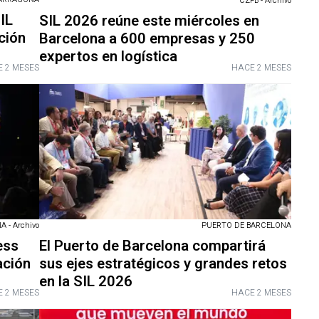
CZFB - Archivo
IL
SIL 2026 reúne este miércoles en
ción
Barcelona a 600 empresas y 250
expertos en logística
 2 MESES
HACE 2 MESES
 - Archivo
PUERTO DE BARCELONA
ess
El Puerto de Barcelona compartirá
ación
sus ejes estratégicos y grandes retos
en la SIL 2026
 2 MESES
HACE 2 MESES