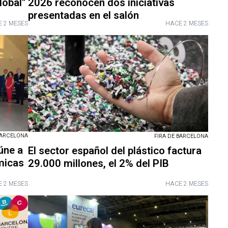
lobal"
2026 reconocen dos iniciativas
presentadas en el salón
 2 MESES
HACE 2 MESES
BARCELONA
FIRA DE BARCELONA
úne a
El sector español del plástico factura
micas
29.000 millones, el 2% del PIB
 2 MESES
HACE 2 MESES