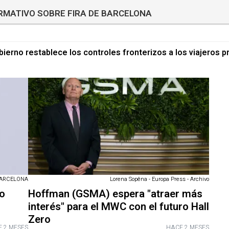
ORMATIVO SOBRE FIRA DE BARCELONA
bierno restablece los controles fronterizos a los viajeros p
BARCELONA
Lorena Sopêna - Europa Press - Archivo
vo
Hoffman (GSMA) espera "atraer más
interés" para el MWC con el futuro Hall
Zero
 2 MESES
HACE 2 MESES