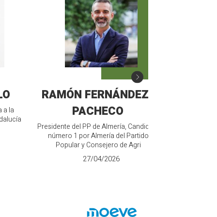
LO
RAMÓN FERNÁNDEZ-
MANU
PACHECO
 a la
Candidato de V
dalucía
Junt
Presidente del PP de Almería, Candidato
número 1 por Almería del Partido
Popular y Consejero de Agri
27/04/2026