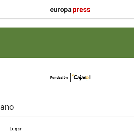
europa
press
lano
Lugar