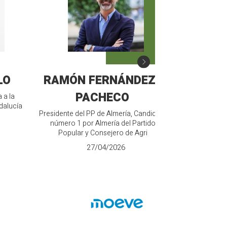
LO
RAMÓN FERNÁNDEZ-
MANU
PACHECO
 a la
Candidato de V
dalucía
Junt
Presidente del PP de Almería, Candidato
número 1 por Almería del Partido
Popular y Consejero de Agri
27/04/2026