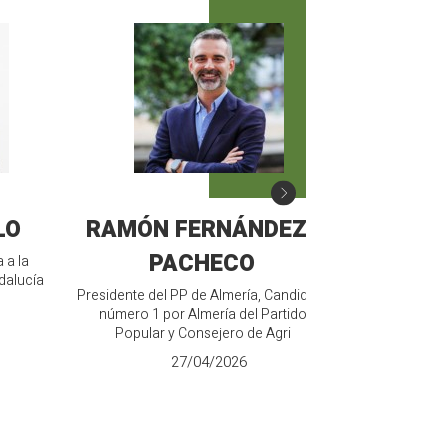
LO
RAMÓN FERNÁNDEZ-
MANU
PACHECO
 a la
Candidato de V
dalucía
Junt
Presidente del PP de Almería, Candidato
número 1 por Almería del Partido
Popular y Consejero de Agri
27/04/2026