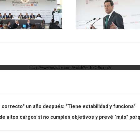
https://www.youtube.com/watch?v=_NkCrRqamiA
 correcto" un año después: "Tiene estabilidad y funciona"
 altos cargos si no cumplen objetivos y prevé "más" porq