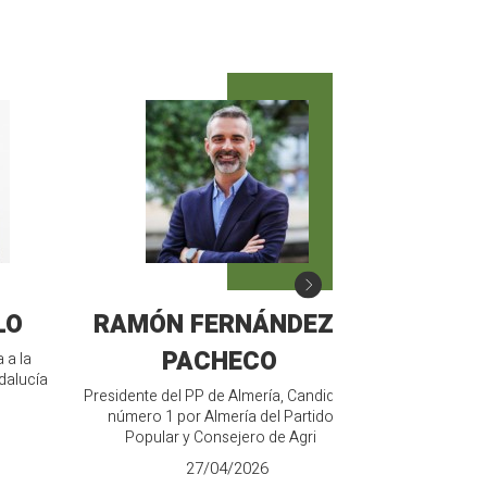
LO
RAMÓN FERNÁNDEZ-
MANU
PACHECO
 a la
Candidato de V
dalucía
Junt
Presidente del PP de Almería, Candidato
número 1 por Almería del Partido
Popular y Consejero de Agri
27/04/2026