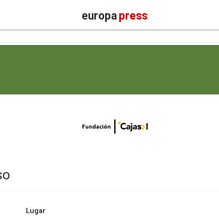
europa
press
so
Lugar