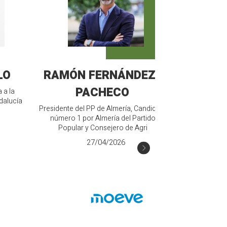
LO
RAMÓN FERNÁNDEZ-
MANU
PACHECO
 a la
Candidato de V
dalucía
Junt
Presidente del PP de Almería, Candidato
número 1 por Almería del Partido
Popular y Consejero de Agri
27/04/2026