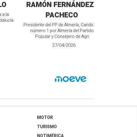
LO
RAMÓN FERNÁNDEZ-
MANU
PACHECO
 a la
Candidato de V
dalucía
Junt
Presidente del PP de Almería, Candidato
número 1 por Almería del Partido
Popular y Consejero de Agri
27/04/2026
MOTOR
TURISMO
NOTIMÉRICA