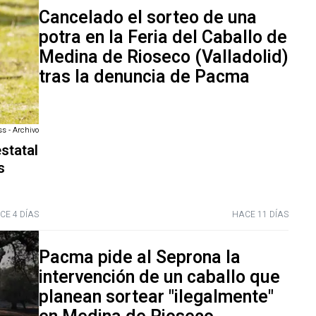
Cancelado el sorteo de una
potra en la Feria del Caballo de
Medina de Rioseco (Valladolid)
tras la denuncia de Pacma
s - Archivo
statal
s
CE 4 DÍAS
HACE 11 DÍAS
Pacma pide al Seprona la
intervención de un caballo que
planean sortear "ilegalmente"