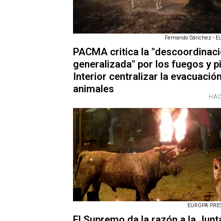
Fernando Sánchez - E
PACMA critica la "descoordinac
generalizada" por los fuegos y p
Interior centralizar la evacuació
animales
HAC
EUROPA PRESS
El Supremo da la razón a la Junt