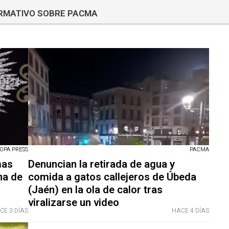
ORMATIVO SOBRE PACMA
OPA PRESS
PACMA
mas
Denuncian la retirada de agua y
na de
comida a gatos callejeros de Úbeda
(Jaén) en la ola de calor tras
viralizarse un video
CE 3 DÍAS
HACE 4 DÍAS