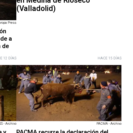
en Medina de Rioseco
(Valladolid)
uropa Press
ión
ide a
n de
E 12 DÍAS
HACE 15 DÍAS
 - Archivo
PACMA - Archivo
a y
PACMA recurre la declaración del