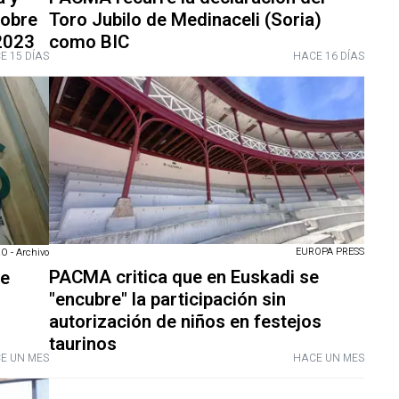
sobre
Toro Jubilo de Medinaceli (Soria)
 2023
como BIC
E 15 DÍAS
HACE 16 DÍAS
EUROPA PRESS
O - Archivo
PACMA critica que en Euskadi se
de
"encubre" la participación sin
autorización de niños en festejos
taurinos
E UN MES
HACE UN MES