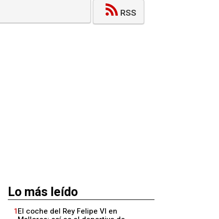
RSS
Lo más leído
1
El coche del Rey Felipe VI en