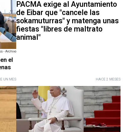
PACMA exige al Ayuntamiento
de Eibar que "cancele las
sokamuturras" y matenga unas
fiestas "libres de maltrato
animal"
ss - Archivo
en el
enas
E UN MES
HACE 2 MESES