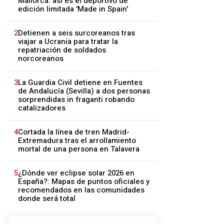
Mallorca: así es el deportivo de
edición limitada 'Made in Spain'
2
Detienen a seis surcoreanos tras
viajar a Ucrania para tratar la
repatriación de soldados
norcoreanos
3
La Guardia Civil detiene en Fuentes
de Andalucía (Sevilla) a dos personas
sorprendidas in fraganti robando
catalizadores
4
Cortada la línea de tren Madrid-
Extremadura tras el arrollamiento
mortal de una persona en Talavera
5
¿Dónde ver eclipse solar 2026 en
España?: Mapas de puntos oficiales y
recomendados en las comunidades
donde será total