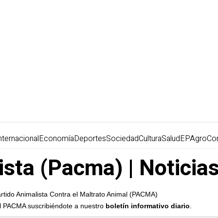
nternacional
Economía
Deportes
Sociedad
Cultura
Salud
EPAgro
Co
ista (Pacma) | Noticia
Partido Animalista Contra el Maltrato Animal (PACMA)
 el PACMA suscribiéndote a nuestro
boletín informativo diario
.