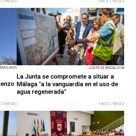
 2 MESES
HACE 2 MESES
REMOLINOS
JUNTA DE ANDALUCÍA
La Junta se compromete a situar a
ienzo
Málaga "a la vanguardia en el uso de
agua regenerada"
 2 MESES
HACE 2 MESES