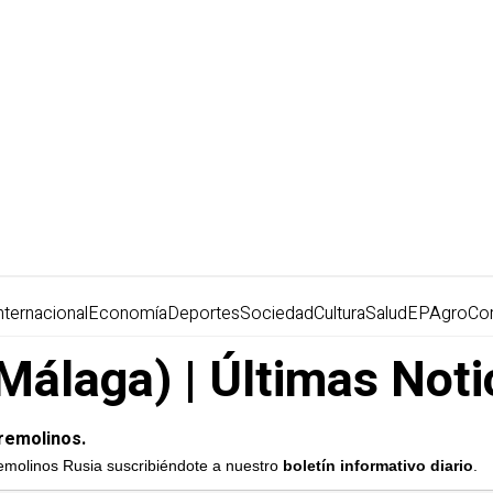
nternacional
Economía
Deportes
Sociedad
Cultura
Salud
EPAgro
Co
Málaga) | Últimas Noti
remolinos.
remolinos Rusia suscribiéndote a nuestro
boletín informativo diario
.