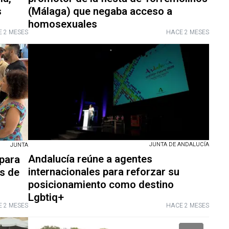
s
(Málaga) que negaba acceso a
homosexuales
 2 MESES
HACE 2 MESES
JUNTA DE ANDALUCÍA
JUNTA
Andalucía reúne a agentes
 para
internacionales para reforzar su
es de
posicionamiento como destino
Lgbtiq+
 2 MESES
HACE 2 MESES