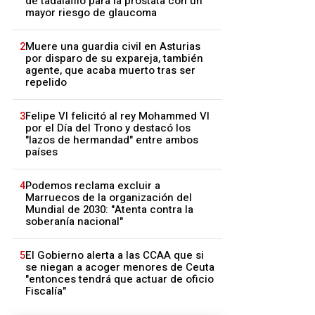
de tadalafilo para la próstata con un
mayor riesgo de glaucoma
2
Muere una guardia civil en Asturias
por disparo de su expareja, también
agente, que acaba muerto tras ser
repelido
3
Felipe VI felicitó al rey Mohammed VI
por el Día del Trono y destacó los
"lazos de hermandad" entre ambos
países
4
Podemos reclama excluir a
Marruecos de la organización del
Mundial de 2030: "Atenta contra la
soberanía nacional"
5
El Gobierno alerta a las CCAA que si
se niegan a acoger menores de Ceuta
"entonces tendrá que actuar de oficio
Fiscalía"