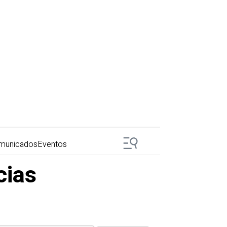
municados
Eventos
cias