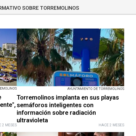
ORMATIVO SOBRE TORREMOLINOS
REMOLINOS
AYUNTAMIENTO DE TORREMOLINOS
e
Torremolinos implanta en sus playas
ente",
semáforos inteligentes con
información sobre radiación
ultravioleta
 2 MESES
HACE 2 MESES