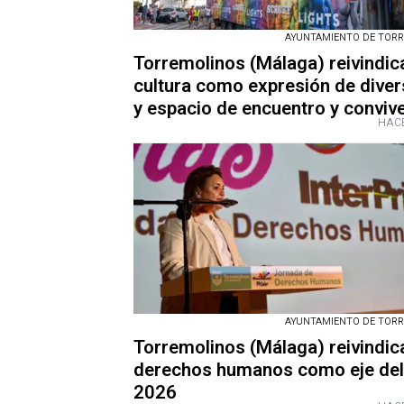
AYUNTAMIENTO DE TOR
Torremolinos (Málaga) reivindica
cultura como expresión de diver
y espacio de encuentro y conviv
HACE
AYUNTAMIENTO DE TOR
Torremolinos (Málaga) reivindic
derechos humanos como eje del
2026