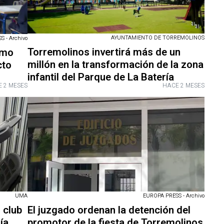
AYUNTAMIENTO DE TORREMOLINOS
 - Archivo
Torremolinos invertirá más de un
smo
millón en la transformación de la zona
cto
infantil del Parque de La Batería
 2 MESES
HACE 2 MESES
UMA
EUROPA PRESS - Archivo
 club
El juzgado ordenan la detención del
ía,
promotor de la fiesta de Torremolinos