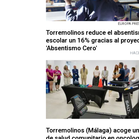
EUROPA PRESS
Torremolinos reduce el absenti
escolar un 16% gracias al proye
'Absentismo Cero'
HACE
Torremolinos (Málaga) acoge un
de salud comunitario en oncolog