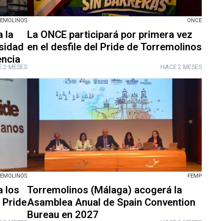
REMOLINOS
ONCE
 la
La ONCE participará por primera vez
sidad
en el desfile del Pride de Torremolinos
encia
 2 MESES
HACE 2 MESES
REMOLINOS
FEMP
a los
Torremolinos (Málaga) acogerá la
 Pride
Asamblea Anual de Spain Convention
Bureau en 2027