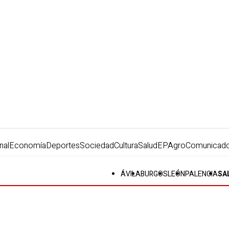
nal
Economía
Deportes
Sociedad
Cultura
Salud
EPAgro
Comunicad
ÁVILA
BURGOS
LEÓN
PALENCIA
SA