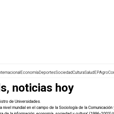
nternacional
Economía
Deportes
Sociedad
Cultura
Salud
EPAgro
Co
s, noticias hoy
istro de Universidades.
 a nivel mundial en el campo de la Sociología de la Comunicación 
era de la información: economía, sociedad y cultura' (1996-2003) 