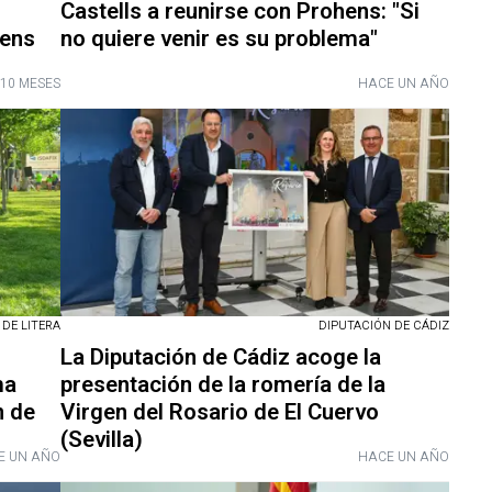
Castells a reunirse con Prohens: "Si
hens
no quiere venir es su problema"
10 MESES
HACE UN AÑO
 DE LITERA
DIPUTACIÓN DE CÁDIZ
La Diputación de Cádiz acoge la
ma
presentación de la romería de la
n de
Virgen del Rosario de El Cuervo
(Sevilla)
E UN AÑO
HACE UN AÑO