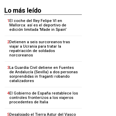
Lo más leído
1
El coche del Rey Felipe VI en
Mallorca: así es el deportivo de
edición limitada 'Made in Spain'
2
Detienen a seis surcoreanos tras
viajar a Ucrania para tratar la
repatriación de soldados
norcoreanos
3
La Guardia Civil detiene en Fuentes
de Andalucía (Sevilla) a dos personas
sorprendidas in fraganti robando
catalizadores
4
El Gobierno de España restablece los
controles fronterizos a los viajeros
procedentes de Italia
5
Desalojado el Tierra Astur del Vasco