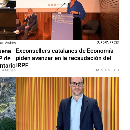
EUROPA PRESS
ss - Archivo
Exconsellers catalanes de Economía
queña
piden avanzar en la recaudación del
P de
IRPF
ntario
 4 MESES
HACE 4 MESES