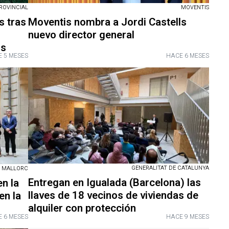
ROVINCIAL
MOVENTIS
s tras
Moventis nombra a Jordi Castells
nuevo director general
ls
 5 MESES
HACE 6 MESES
GENERALITAT DE CATALUNYA
E MALLORC
Entregan en Igualada (Barcelona) las
en la
llaves de 18 vecinos de viviendas de
en la
alquiler con protección
 6 MESES
HACE 9 MESES