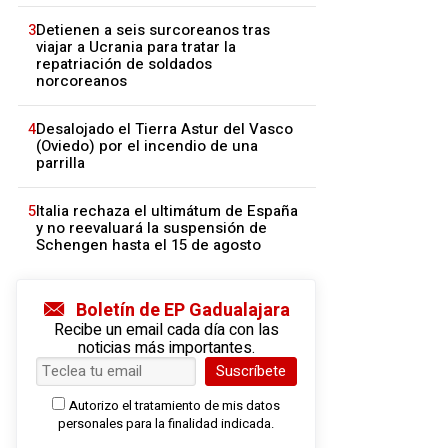
3
Detienen a seis surcoreanos tras
viajar a Ucrania para tratar la
repatriación de soldados
norcoreanos
4
Desalojado el Tierra Astur del Vasco
(Oviedo) por el incendio de una
parrilla
5
Italia rechaza el ultimátum de España
y no reevaluará la suspensión de
Schengen hasta el 15 de agosto
Boletín de EP Gadualajara
Recibe un email cada día con las
noticias más importantes.
Suscríbete
Autorizo el tratamiento de mis datos
personales para la finalidad indicada.