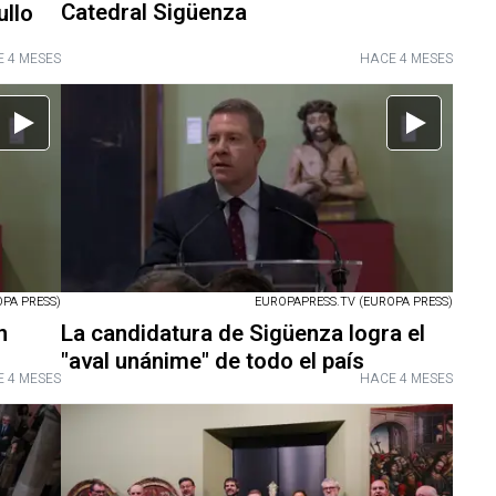
Catedral Sigüenza
ullo
 4 MESES
HACE 4 MESES
PA PRESS)
EUROPAPRESS.TV (EUROPA PRESS)
n
La candidatura de Sigüenza logra el
"aval unánime" de todo el país
 4 MESES
HACE 4 MESES