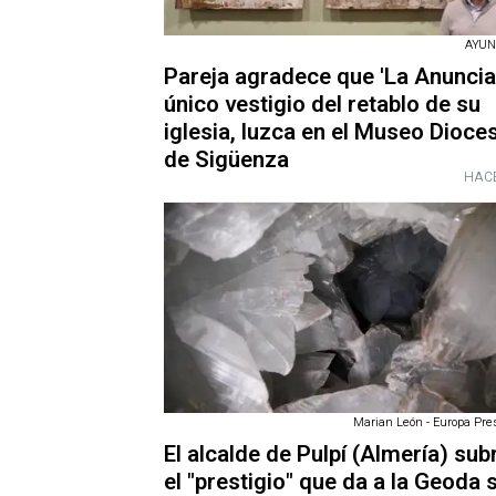
AYUN
Pareja agradece que 'La Anuncia
único vestigio del retablo de su
iglesia, luzca en el Museo Dioce
de Sigüenza
HACE
Marian León - Europa Pres
El alcalde de Pulpí (Almería) sub
el "prestigio" que da a la Geoda 