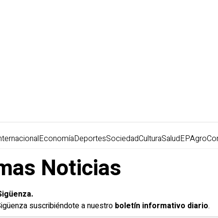
nternacional
Economía
Deportes
Sociedad
Cultura
Salud
EPAgro
Co
imas Noticias
Sigüenza.
 Sigüenza suscribiéndote a nuestro
boletín informativo diario
.