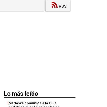
RSS
Lo más leído
1
Marlaska comunica a la UE el