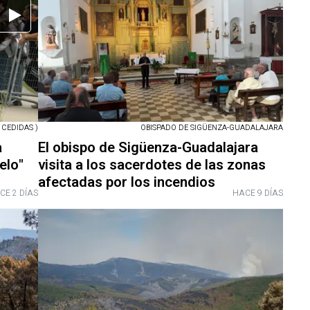
CEDIDAS )
OBISPADO DE SIGÜENZA-GUADALAJARA
a
El obispo de Sigüenza-Guadalajara
elo"
visita a los sacerdotes de las zonas
afectadas por los incendios
CE 2 DÍAS
HACE 9 DÍAS