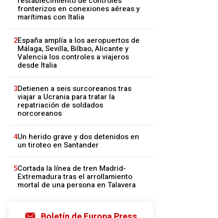
restablecimiento de controles
fronterizos en conexiones aéreas y
marítimas con Italia
2
España amplía a los aeropuertos de
Málaga, Sevilla, Bilbao, Alicante y
Valencia los controles a viajeros
desde Italia
3
Detienen a seis surcoreanos tras
viajar a Ucrania para tratar la
repatriación de soldados
norcoreanos
4
Un herido grave y dos detenidos en
un tiroteo en Santander
5
Cortada la línea de tren Madrid-
Extremadura tras el arrollamiento
mortal de una persona en Talavera
Boletín de Europa Press