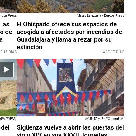
ropa Press
Mateo Lanzuela - Europa Press
 las
El Obispado ofrece sus espacios de
io de
acogida a afectados por incendios de
la
Guadalajara y llama a rezar por su
extinción
E 15 DÍAS
HACE 17 DÍAS
PA PRESS)
AYUNTAMIENTO - Archivo
 del
Sigüenza vuelve a abrir las puertas del
siglo XIV en sus XXVII Jornadas