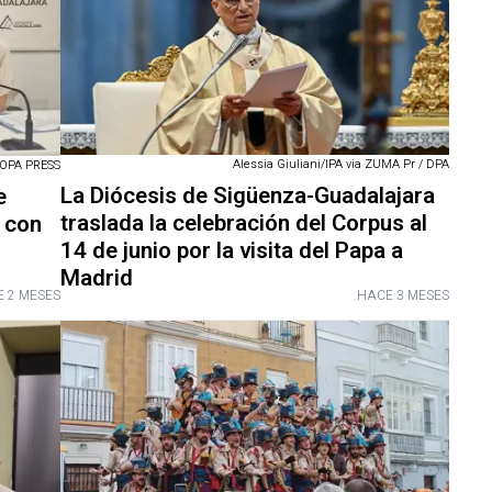
Alessia Giuliani/IPA via ZUMA Pr / DPA
OPA PRESS
La Diócesis de Sigüenza-Guadalajara
e
traslada la celebración del Corpus al
a con
14 de junio por la visita del Papa a
Madrid
 2 MESES
HACE 3 MESES