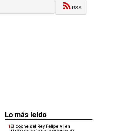
RSS
Lo más leído
1
El coche del Rey Felipe VI en