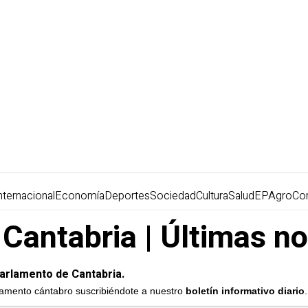
nternacional
Economía
Deportes
Sociedad
Cultura
Salud
EPAgro
Co
Cantabria | Últimas no
Parlamento de Cantabria.
rlamento cántabro suscribiéndote a nuestro
boletín informativo diario