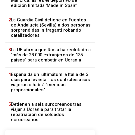
Mallorca: así es el deportivo de
edición limitada 'Made in Spain'
2
La Guardia Civil detiene en Fuentes
de Andalucía (Sevilla) a dos personas
sorprendidas in fraganti robando
catalizadores
3
La UE afirma que Rusia ha reclutado a
"más de 28.000 extranjeros de 135
países" para combatir en Ucrania
4
España da un 'ultimátum' a Italia de 3
días para levantar los controles a sus
viajeros o habrá "medidas
proporcionales"
5
Detienen a seis surcoreanos tras
viajar a Ucrania para tratar la
repatriación de soldados
norcoreanos