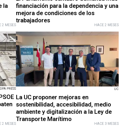
 la
financiación para la dependencia y una
mejora de condiciones de los
trabajadores
 2 MESES
HACE 2 MESES
OPA PRESS
UC
 PSOE
La UC proponer mejoras en
baten
sostenibilidad, accesibilidad, medio
ambiente y digitalización a la Ley de
Transporte Marítimo
 2 MESES
HACE 3 MESES