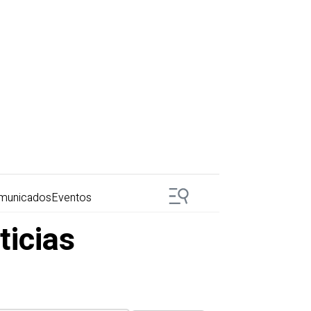
municados
Eventos
ticias
.