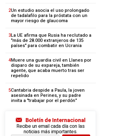
2
Un estudio asocia el uso prolongado
de tadalafilo para la próstata con un
mayor riesgo de glaucoma
3
La UE afirma que Rusia ha reclutado a
"más de 28.000 extranjeros de 135
países" para combatir en Ucrania
4
Muere una guardia civil en Llanes por
disparo de su expareja, también
agente, que acaba muerto tras ser
repelido
5
Cantabria despide a Paula, la joven
asesinada en Perines, y su padre
invita a "trabajar por el perdón"
Boletín de Internacional
Recibe un email cada día con las
noticias más importantes.