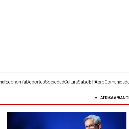
nal
Economía
Deportes
Sociedad
Cultura
Salud
EPAgro
Comunicad
ÁFRICA
ASIA
NO