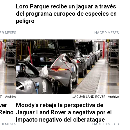
Loro Parque recibe un jaguar a través
del programa europeo de especies en
peligro
 9 MESES
HACE 9 MESES
 - Archivo
JAGUAR LAND ROVER - Archivo
ver
Moody's rebaja la perspectiva de
 Reino
Jaguar Land Rover a negativa por el
impacto negativo del ciberataque
10 MESES
HACE 10 MESES