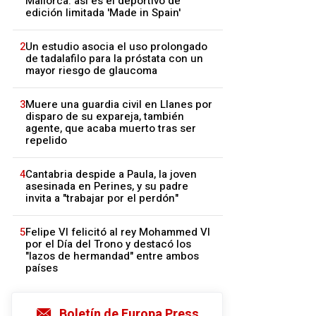
Mallorca: así es el deportivo de
edición limitada 'Made in Spain'
2
Un estudio asocia el uso prolongado
de tadalafilo para la próstata con un
mayor riesgo de glaucoma
3
Muere una guardia civil en Llanes por
disparo de su expareja, también
agente, que acaba muerto tras ser
repelido
4
Cantabria despide a Paula, la joven
asesinada en Perines, y su padre
invita a "trabajar por el perdón"
5
Felipe VI felicitó al rey Mohammed VI
por el Día del Trono y destacó los
"lazos de hermandad" entre ambos
países
Boletín de Europa Press