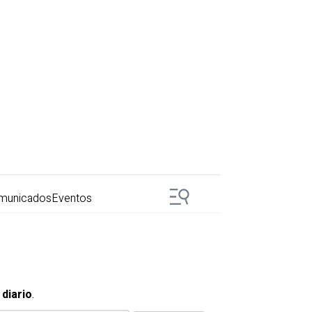
municados
Eventos
 diario
.