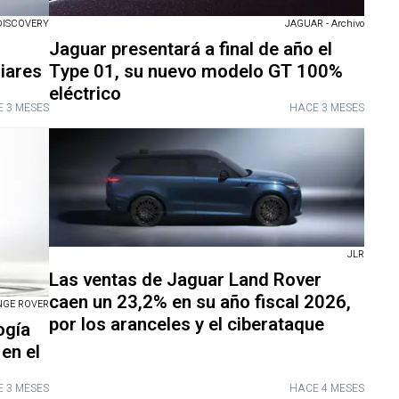
DISCOVERY
JAGUAR - Archivo
Jaguar presentará a final de año el
iares
Type 01, su nuevo modelo GT 100%
eléctrico
 3 MESES
HACE 3 MESES
JLR
Las ventas de Jaguar Land Rover
caen un 23,2% en su año fiscal 2026,
NGE ROVER
por los aranceles y el ciberataque
ogía
en el
 3 MESES
HACE 4 MESES