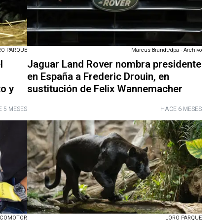
RO PARQUE
Marcus Brandt/dpa - Archivo
l
Jaguar Land Rover nombra presidente
en España a Frederic Drouin, en
to y
sustitución de Felix Wannemacher
 5 MESES
HACE 6 MESES
ECOMOTOR
LORO PARQUE