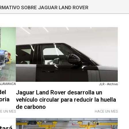
ORMATIVO SOBRE JAGUAR LAND ROVER
SALAMANCA
JLR - Archivo
del
Jaguar Land Rover desarrolla un
oria
vehículo circular para reducir la huella
de carbono
E UN MES
HACE UN MES