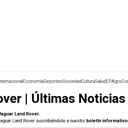
nternacional
Economía
Deportes
Sociedad
Cultura
Salud
EPAgro
Co
ver | Últimas Noticias
Jaguar
Land Rover.
 Jaguar Land Rover suscribiéndote a nuestro
boletín informativo