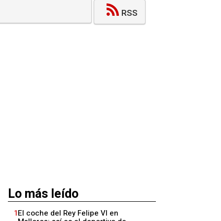
RSS
Lo más leído
1
El coche del Rey Felipe VI en