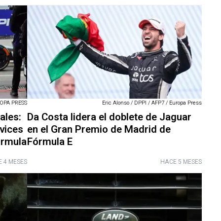
OPA PRESS
Eric Alonso / DPPI / AFP7 / Europa Press
ales:
Da Costa lidera el doblete de Jaguar
rvices
en el Gran Premio de Madrid de
órmula
Fórmula E
 4 MESES
HACE 5 MESES